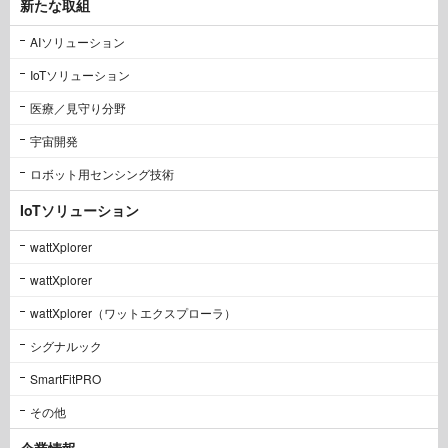
新たな取組
AIソリューション
IoTソリューション
医療／見守り分野
宇宙開発
ロボット用センシング技術
IoTソリューション
wattXplorer
wattXplorer
wattXplorer（ワットエクスプローラ）
シグナルック
SmartFitPRO
その他
企業情報