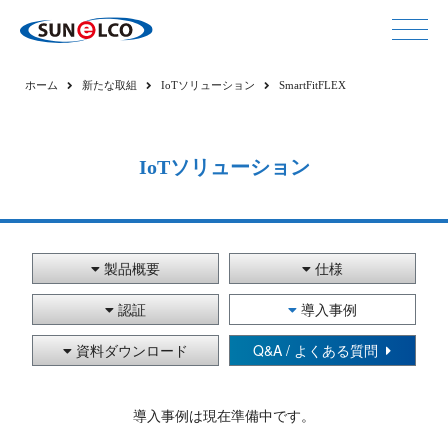
ホーム
新たな取組
IoTソリューション
SmartFitFLEX
IoTソリューション
製品概要
仕様
認証
導入事例
資料ダウンロード
Q&A / よくある質問
導入事例は現在準備中です。