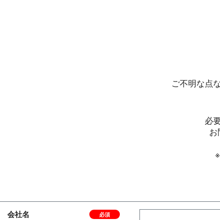
ご不明な点
必
お
会社名
必須