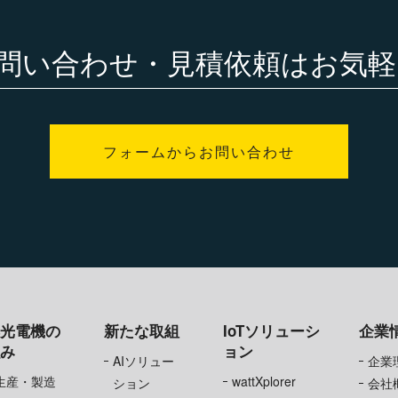
問い合わせ・見積依頼は
お気軽
フォームからお問い合わせ
旭光電機の
新たな取組
IoTソリューシ
企業
強み
ョン
AIソリュー
企業
生産・製造
wattXplorer
ション
会社