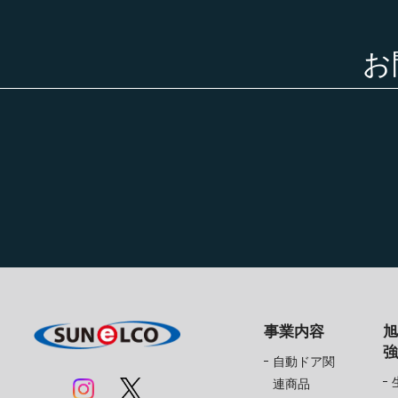
お
事業内容
自動ドア関
連商品