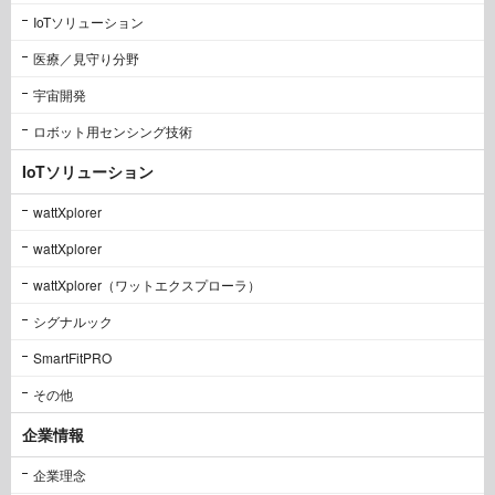
IoTソリューション
医療／見守り分野
宇宙開発
ロボット用センシング技術
IoTソリューション
wattXplorer
wattXplorer
wattXplorer（ワットエクスプローラ）
シグナルック
SmartFitPRO
その他
企業情報
企業理念