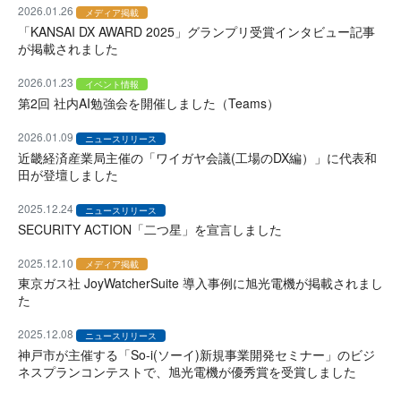
2026.01.26
メディア掲載
「KANSAI DX AWARD 2025」グランプリ受賞インタビュー記事
が掲載されました
2026.01.23
イベント情報
第2回 社内AI勉強会を開催しました（Teams）
2026.01.09
ニュースリリース
近畿経済産業局主催の「ワイガヤ会議(工場のDX編）」に代表和
田が登壇しました
2025.12.24
ニュースリリース
SECURITY ACTION「二つ星」を宣言しました
2025.12.10
メディア掲載
東京ガス社 JoyWatcherSuite 導入事例に旭光電機が掲載されまし
た
2025.12.08
ニュースリリース
神戸市が主催する「So-i(ソーイ)新規事業開発セミナー」のビジ
ネスプランコンテストで、旭光電機が優秀賞を受賞しました