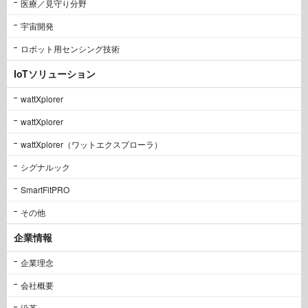
医療／見守り分野
宇宙開発
ロボット用センシング技術
IoTソリューション
wattXplorer
wattXplorer
wattXplorer（ワットエクスプローラ）
シグナルック
SmartFitPRO
その他
企業情報
企業理念
会社概要
沿革