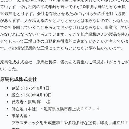
ています。今は社内の平均年齢が若いですが10年後は当然ながら全員
10歳年をとります。会社を存続させるためには何らかの手を打つ必要
があります。人が増えるのかというとそうとは限らないので、少ない人
で会社を回していくことを考えておかなければならない、事業化してい
かなければならないと考えています。そこで旭光電機さんの製品を使わ
せてもらって工場自体の自動化を徹底的に進めていきたいと考えていま
す。その様な理想的な工場にできたらいいなあと夢を描いています。
原馬化成株式会社 原馬社長様 愛のある貴重なご意見ありがとうござ
いました。
原馬化成株式会社
創業：1976年6月1日
設立：1980年4月10日
代表者：原馬 淳一 様
所在地（本社）：滋賀県長浜市西上坂２９３－１
事業内容：
プラスティック射出成型加工や多種多様な塗装、印刷、組立加工