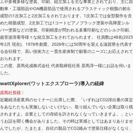
工や多種多様な塗装、印刷、組立加工を主な事業とされており、主に自
動車・工場部品やOA機器部品で使用されるプラスティック樹脂の射出
成型の1次加工と2次加工をされております。1次加工では金型製作を含
めた樹脂成型、2次加工では1コートピアノブラック塗装や高輝度シル
バー塗装などの塗装、印刷精度が問われる多重印刷などのシルク印刷、
超音波溶着等様々な組立加工をされておられます。
社員数は48名(2025
年2月 現在)、1976年創業、2026年には50周年を迎える滋賀県を代表す
る会社様で、高い技術力と一貫生産体制で顧客のニーズにお応えされて
おられます。
この度、原馬化成株式会社 代表取締役社長 原馬淳一様にお話を伺いま
した。
wattXplorer(ワットエクスプローラ)導入の経緯
原馬社長様：
近畿経済産業局のセミナーに出席した際、「いずれはCO2排出量の算定
をあなたたちも実施しないといけない。取り組んでいない企業は取り残
されますよ。企業としての存続を許されなくなっていきますよ。」とい
うお話を聞く機会がありました。その時は実感としてはあまりありませ
んでしたが、たまたま、自社の製品でCO2絡みで塗装仕様がなくなり、