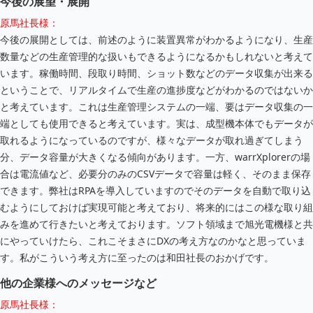
今後の展望・展開
原馬社長様：
今後の展開としては、前述のように装置異常がわかるようになり、生産
数量などの生産管理的な扱いもできるようになるかもしれないと考えて
います。稼働時間、段取り時間、ショット数などのデータ収集が出来る
ということで、リアルタイムで生産の進捗度などがわかるのではないか
と考えています。これは生産管理システムの一端、要はデータ収集の一
端としても使用できると考えています。実は、成型機本体でもデータが
取れるようになっているのですが、様々なデータが取れ過ぎてしまう
分、データ容量が大きくなる傾向があります。一方、warrXplorerの場
合は電流値など、必要分のみのCSVデータで容量は軽く、そのまま保存
できます。弊社はRPAを導入していますのでそのデータを自動で取り込
むようにしておけば実現可能と考えており、将来的にはこの様な取り組
みを進めて行きたいと考えております。ソフト領域まで旭光電機様と共
にやっていけたら、これこそまさにDXの考え方なのかなと思っていま
す。私がこういう考え方に至ったのは和田社長のおかげです。
他の企業様へのメッセージなど
原馬社長様：