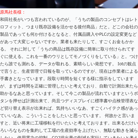
原馬社長様：
和田社長がいつも言われているのが、「うちの製品のコンセプトはレト
ロフィット、つまり既存設備を活かせる後付商品」だと。どこの会社の
製品であっても何か付けるとなると、付属品購入やPLCの設定変更など
があって大変じゃないですか。業者も来たりして、すごくお金もかか
る。
それに対して「うちの商品は既存設備に簡単に取り付けられてす
ぐに使える。これを一番のウリとしてモノづくりをしている」と。つけ
たら誰でも測れる、データが取れる、素晴らしい発想です。 Iotの観点
で言うと、生産管理で日報を取っているのですが、現在は作業者による
手書きとなっています。段取り時間を短くする様に指示をしています
が、まずは時間を正確に管理したいと考えており、自動で計測出来たら
助かるなあと思っています。そして今この製品が流れていますというボ
タンを押せば計測出来て、尚且つディスプレイに標準書や点検管理表な
ど切り替え表示が出来れば、気持ちいいなあ、すごくハイテク感があっ
ていいなあ、こういうことをしたいと思っています。
何故かと言いま
すと、近い将来に工場移転を行いたいと考えております。出来るだけい
ろいろなものを集約して工場の生産効率を上げたい、無駄な動きを減ら
したい、使用電力の抑制、CO2排出量の削減を実行していきたいと考え