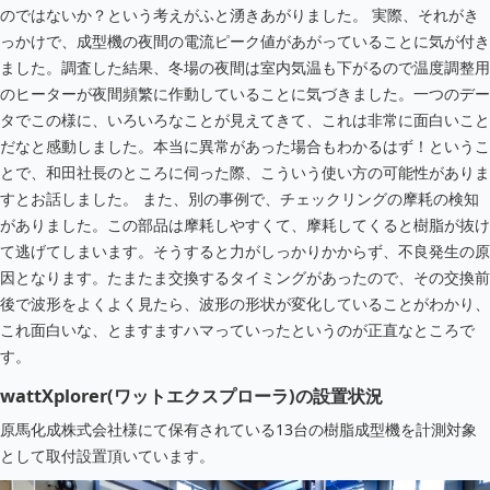
のではないか？という考えがふと湧きあがりました。
実際、それがき
っかけで、成型機の夜間の電流ピーク値があがっていることに気が付き
ました。調査した結果、冬場の夜間は室内気温も下がるので温度調整用
のヒーターが夜間頻繁に作動していることに気づきました。一つのデー
タでこの様に、いろいろなことが見えてきて、これは非常に面白いこと
だなと感動しました。本当に異常があった場合もわかるはず！というこ
とで、和田社長のところに伺った際、こういう使い方の可能性がありま
すとお話しました。
また、別の事例で、チェックリングの摩耗の検知
がありました。この部品は摩耗しやすくて、摩耗してくると樹脂が抜け
て逃げてしまいます。そうすると力がしっかりかからず、不良発生の原
因となります。たまたま交換するタイミングがあったので、その交換前
後で波形をよくよく見たら、波形の形状が変化していることがわかり、
これ面白いな、とますますハマっていったというのが正直なところで
す。
wattXplorer(ワットエクスプローラ)の設置状況
原馬化成株式会社様にて保有されている13台の樹脂成型機を計測対象
として取付設置頂いています。