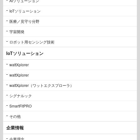
AIソリューション
IoTソリューション
医療／見守り分野
宇宙開発
ロボット用センシング技術
IoTソリューション
wattXplorer
wattXplorer
wattXplorer（ワットエクスプローラ）
シグナルック
SmartFitPRO
その他
企業情報
企業理念