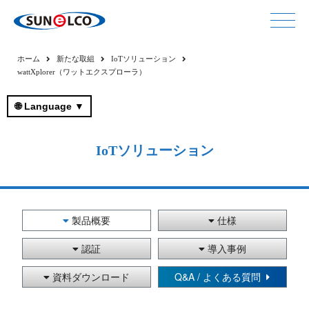
ホーム
新たな取組
IoTソリューション
wattXplorer（ワットエクスプローラ）
🌐 Language ▼
IoTソリューション
製品概要
仕様
認証
導入事例
資料ダウンロード
Q&A / よくある質問