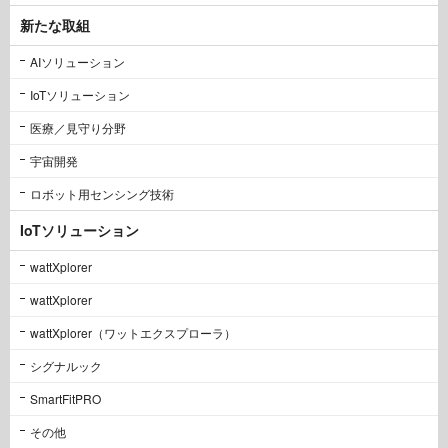
新たな取組
AIソリューション
IoTソリューション
医療／見守り分野
宇宙開発
ロボット用センシング技術
IoTソリューション
wattXplorer
wattXplorer
wattXplorer（ワットエクスプローラ）
シグナルック
SmartFitPRO
その他