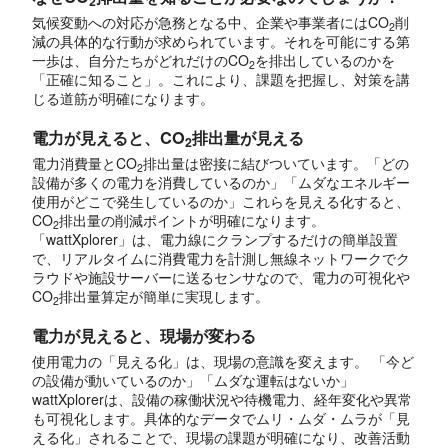
2
気候変動への対応が急務となる中、企業や事業者にはCO
削
2
減の具体的な行動が求められています。それを可能にする第
一歩は、自分たちがどれだけのCO
を排出しているのかを
2
「正確に知ること」。これにより、課題を把握し、対策を講
じる道筋が明確になります。
電力が見えると、CO
排出量が見える
2
電力消費量とCO
排出量は密接に結びついています。「どの
2
設備が多くの電力を消費しているのか」「ムダなエネルギー
使用がどこで発生しているのか」これらを見える化すると、
CO
排出量の削減ポイントが明確になります。
2
「wattXplorer」は、電力線にクランプするだけの簡単設置
で、リアルタイムに消費電力を計測し無線ネットワークでク
ラウドや施設サーバーに送るセンサなので、電力の可視化や
CO
排出量算定が簡単に実現します。
2
電力が見えると、現場が変わる
使用電力の「見える化」は、現場の意識を変えます。 「今ど
の設備が動いているのか」「ムダな運転はないか」
wattXplorerは、設備の稼働状況や待機電力、経年変化や異常
も可視化します。具体的なデータでムリ・ムダ・ムラが「見
える化」されることで、現場の課題が明確になり、改善活動