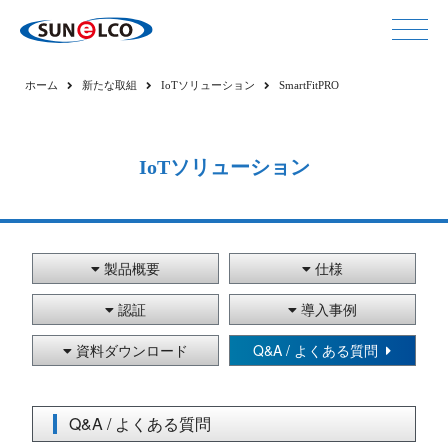
ホーム
新たな取組
IoTソリューション
SmartFitPRO
IoTソリューション
製品概要
仕様
認証
導入事例
資料ダウンロード
Q&A / よくある質問
Q&A / よくある質問