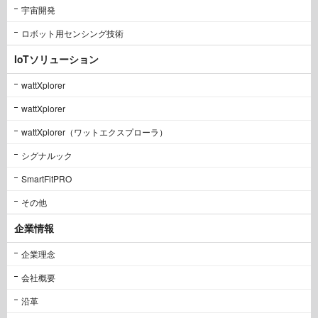
宇宙開発
ロボット用センシング技術
IoTソリューション
wattXplorer
wattXplorer
wattXplorer（ワットエクスプローラ）
シグナルック
SmartFitPRO
その他
企業情報
企業理念
会社概要
沿革