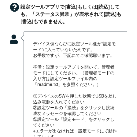
設定ツールアプリで[書込]もしくは[読込]して
も、「ステータス異常」が表示されて[読込]も
[書込]もできません。
デバイス側ならびに設定ツール側が“設定モ
ード”に入っていないためです。
お手数ですが、下記にてご確認願います。
準備：設定ツールアプリを開いて、管理者
モードにしてください。（管理者モードの
入り方は設定ツールファイル内の
「readme.txt」を参照ください。）
①デバイスのSWを押した状態でUSBを差し
込み電源を入れてください
②設定ツールの「接続」をクリックし接続
成功メッセージを確認してください
③設定ツール「設定モード」をクリックし
てください
※エラーが出なければ 設定モードにて動作
しています