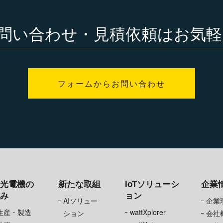
問い合わせ・見積依頼は
お気軽
フォームからお問い合わせ
旭光電機の
新たな取組
IoTソリューシ
企業
強み
ョン
AIソリュー
企業
生産・製造
wattXplorer
ション
会社