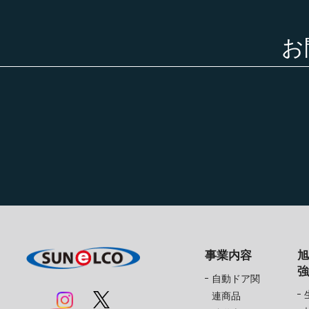
お
事業内容
自動ドア関
連商品