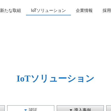
新たな取組
IoTソリューション
企業情報
採
IoTソリューション
認証
導入事例