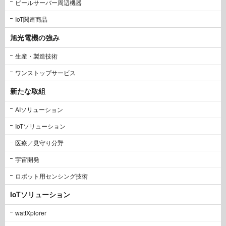
ビールサーバー周辺機器
IoT関連商品
旭光電機の強み
生産・製造技術
ワンストップサービス
新たな取組
AIソリューション
IoTソリューション
医療／見守り分野
宇宙開発
ロボット用センシング技術
IoTソリューション
wattXplorer