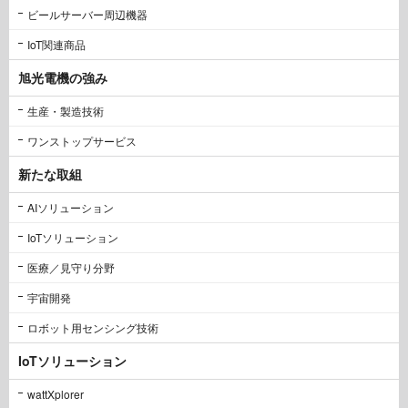
ビールサーバー周辺機器
IoT関連商品
旭光電機の強み
生産・製造技術
ワンストップサービス
新たな取組
AIソリューション
IoTソリューション
医療／見守り分野
宇宙開発
ロボット用センシング技術
IoTソリューション
wattXplorer