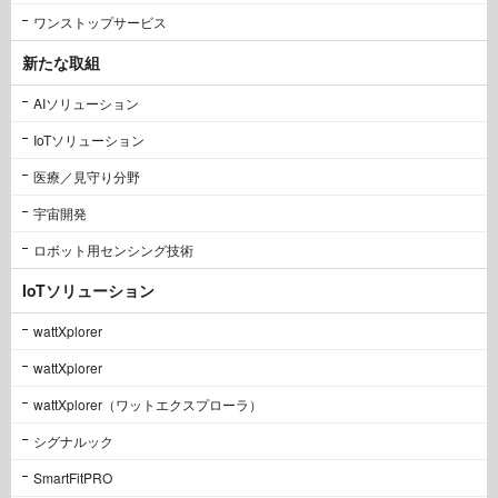
ワンストップサービス
新たな取組
AIソリューション
IoTソリューション
医療／見守り分野
宇宙開発
ロボット用センシング技術
IoTソリューション
wattXplorer
wattXplorer
wattXplorer（ワットエクスプローラ）
シグナルック
SmartFitPRO