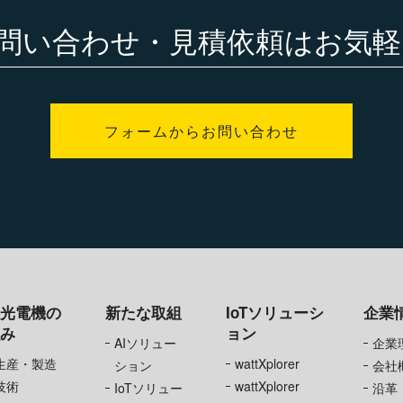
問い合わせ・見積依頼は
お気軽
フォームからお問い合わせ
旭光電機の
新たな取組
IoTソリューシ
企業
強み
ョン
AIソリュー
企業
生産・製造
wattXplorer
ション
会社
技術
wattXplorer
IoTソリュー
沿革