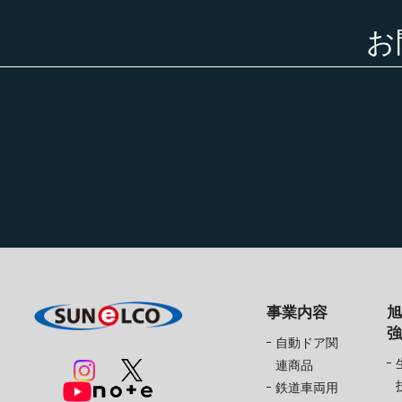
お
事業内容
自動ドア関
連商品
鉄道車両用