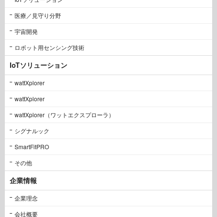
医療／見守り分野
宇宙開発
ロボット用センシング技術
IoTソリューション
wattXplorer
wattXplorer
wattXplorer（ワットエクスプローラ）
シグナルック
SmartFitPRO
その他
企業情報
企業理念
会社概要