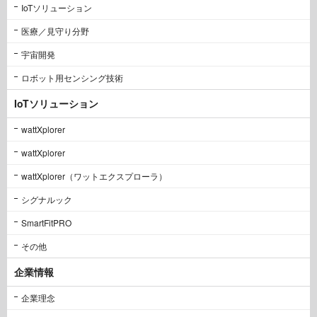
IoTソリューション
医療／見守り分野
宇宙開発
ロボット用センシング技術
IoTソリューション
wattXplorer
wattXplorer
wattXplorer（ワットエクスプローラ）
シグナルック
SmartFitPRO
その他
企業情報
企業理念